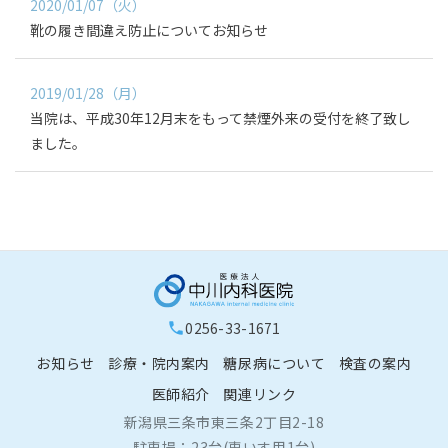
2020/01/07（火）
靴の履き間違え防止についてお知らせ
2019/01/28（月）
当院は、平成30年12月末をもって禁煙外来の受付を終了致し
ました。
0256-33-1671
phone
お知らせ
診療・院内案内
糖尿病について
検査の案内
医師紹介
関連リンク
新潟県三条市東三条2丁目2-18
駐車場：23台(車いす用1台)